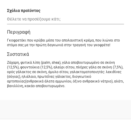
Σχόλια προϊόντος
Περιγραφή
Γκοφρετάκι που κρύβει μέσα του απολαυστική κρέμα, που λιώνει στο
στόμα σας με την πρώτη δαγκωνιά στην τραγανή του γκοφρέτα!
Συστατικά
Ζάχαρη, φυτικά λίπη (palm, shea), γάλα αποβουτυρωμένο σε σκόνη
(12,5%), φουντούκια (12,5%), αλεύρι σίτου, πλήρες γάλα σε σκόνη (7,5%),
ορός γάλακτος σε σκόνη, άμυλο σίτου, γαλακτοματοποιητές: λεκιθίνες
(σόγιας), ηλιέλαιο, πρωτεΐνες γάλακτος, διογκωτικό
αρτοποιίας(ανθρακικά άλατα αμμωνίου, όξινο ανθρακικό νάτριο), αλάτι,
βανιλλίνη, κακάο αποβουτυρωμένο.