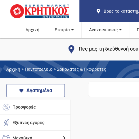
Βρες το κατάστη
Αρχική
Εταιρία
Ανακοινώσεις
Πες μας τη διεύθυνσή σου 
Αρχική
>
Παντοπωλείο
>
Σοκολάτες & Γκοφρέτες
Αγαπημένα
Προσφορές
Έξυπνες αγορές
Μαναβική