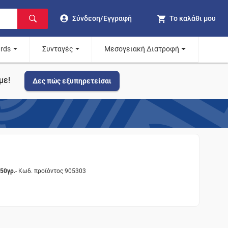
Σύνδεση/Εγγραφή
Το καλάθι μου
ards
Συνταγές
Μεσογειακή Διατροφή
με!
Δες πώς εξυπηρετείσαι
250γρ.
- Κωδ. προϊόντος 905303