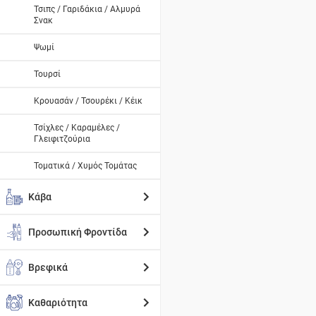
Τσιπς / Γαριδάκια / Αλμυρά
Σνακ
Ψωμί
Τουρσί
Κρουασάν / Τσουρέκι / Κέικ
Τσίχλες / Καραμέλες /
Γλειφιτζούρια
Τοματικά / Χυμός Τομάτας
Κάβα
Προσωπική Φροντίδα
Βρεφικά
Καθαριότητα