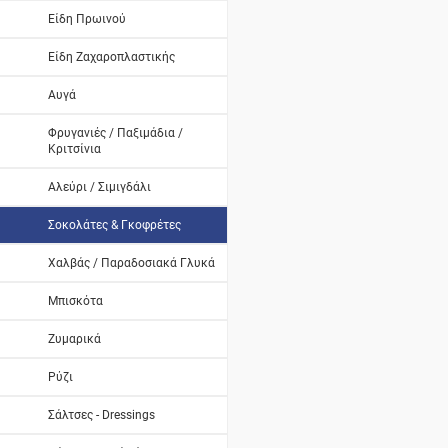
Είδη Πρωινού
Είδη Ζαχαροπλαστικής
Αυγά
Φρυγανιές / Παξιμάδια /
Κριτσίνια
Αλεύρι / Σιμιγδάλι
Σοκολάτες & Γκοφρέτες
Χαλβάς / Παραδοσιακά Γλυκά
Μπισκότα
Ζυμαρικά
Ρύζι
Σάλτσες - Dressings