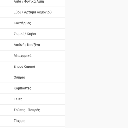
Λάδι / Φυτικά Λίπη
Ξύδι / Αρτυμα Λεμονιού
Κονσέρβες
Ζωμοί / Κύβοι
Διεθνής Κουζίνα
Μπαχαρικά
Ξηροί Καρποί
Όσπρια
Κομπόστες
Ελιές
Σούπες - Πουρές
Ζάχαρη