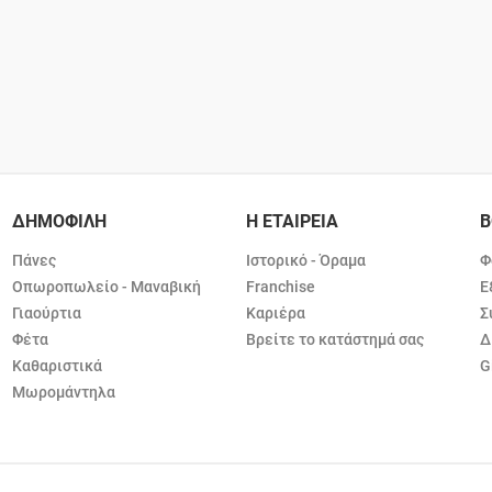
ΔΗΜΟΦΙΛΗ
Η ΕΤΑΙΡΕΙΑ
Β
Πάνες
Ιστορικό - Όραμα
Φ
Οπωροπωλείο - Μαναβική
Franchise
Ε
Γιαούρτια
Καριέρα
Σ
Φέτα
Βρείτε το κατάστημά σας
Δ
Καθαριστικά
G
Μωρομάντηλα