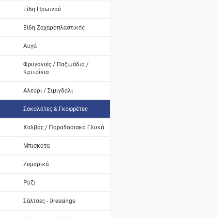
Είδη Πρωινού
Είδη Ζαχαροπλαστικής
Αυγά
Φρυγανιές / Παξιμάδια /
Κριτσίνια
Αλεύρι / Σιμιγδάλι
Σοκολάτες & Γκοφρέτες
Χαλβάς / Παραδοσιακά Γλυκά
Μπισκότα
Ζυμαρικά
Ρύζι
Σάλτσες - Dressings