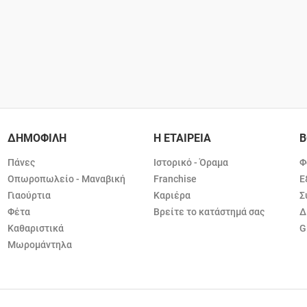
ΔΗΜΟΦΙΛΗ
Η ΕΤΑΙΡΕΙΑ
Β
Πάνες
Ιστορικό - Όραμα
Φ
Οπωροπωλείο - Μαναβική
Franchise
Ε
Γιαούρτια
Καριέρα
Σ
Φέτα
Βρείτε το κατάστημά σας
Δ
Καθαριστικά
G
Μωρομάντηλα