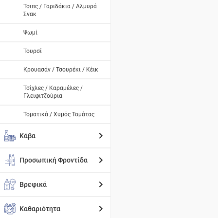
Τσιπς / Γαριδάκια / Αλμυρά
Σνακ
Ψωμί
Τουρσί
Κρουασάν / Τσουρέκι / Κέικ
Τσίχλες / Καραμέλες /
Γλειφιτζούρια
Τοματικά / Χυμός Τομάτας
Κάβα
Προσωπική Φροντίδα
Βρεφικά
Καθαριότητα