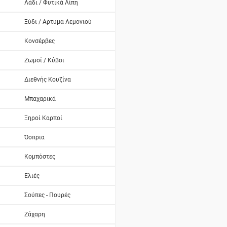
Λάδι / Φυτικά Λίπη
Ξύδι / Αρτυμα Λεμονιού
Κονσέρβες
Ζωμοί / Κύβοι
Διεθνής Κουζίνα
Μπαχαρικά
Ξηροί Καρποί
Όσπρια
Κομπόστες
Ελιές
Σούπες - Πουρές
Ζάχαρη