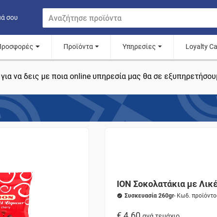
μά σου
Προσφορές
Προϊόντα
Υπηρεσίες
Loyalty C
για να δεις με ποια online υπηρεσία μας θα σε εξυπηρετήσου
ΙΟΝ Σοκολατάκια με Λικέ
Συσκευασία 260gr
- Κωδ. προϊόντ
€ 4.60
ανά τεμάχιο