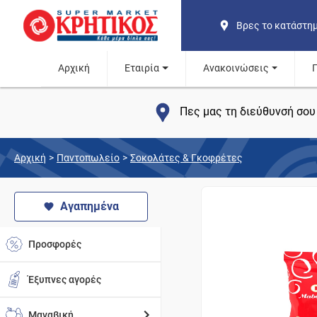
Βρες το κατάστη
Αρχική
Εταιρία
Ανακοινώσεις
Πες μας τη διεύθυνσή σου 
Αρχική
>
Παντοπωλείο
>
Σοκολάτες & Γκοφρέτες
Αγαπημένα
Προσφορές
Έξυπνες αγορές
Μαναβική