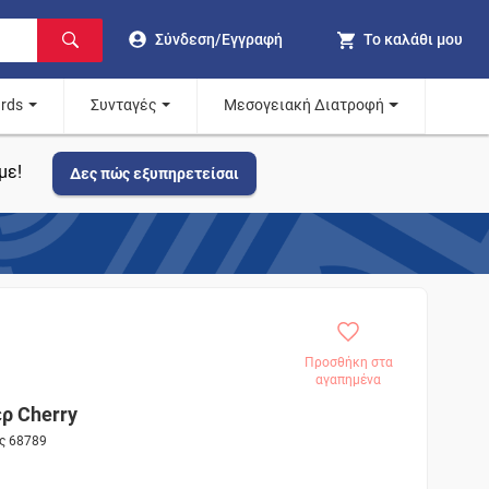
Σύνδεση/Εγγραφή
Το καλάθι μου
ards
Συνταγές
Μεσογειακή Διατροφή
με!
Δες πώς εξυπηρετείσαι
Προσθήκη στα
αγαπημένα
ρ Cherry
ος 68789