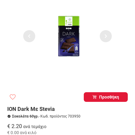
Προσθήκη
ΙΟΝ Dark Με Stevia
Σοκολάτα 60γρ.
- Κωδ. προϊόντος 703950
€ 2.20
ανά τεμάχιο
€ 0.00
ανά κιλό