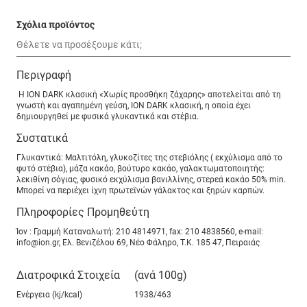
Σχόλια προϊόντος
Περιγραφή
Η ION DARK κλασική «Χωρίς προσθήκη ζάχαρης» αποτελείται από τη
γνωστή και αγαπημένη γεύση, ION DARK κλασική, η οποία έχει
δημιουργηθεί με φυσικά γλυκαντικά και στέβια.
Συστατικά
Γλυκαντικά: Μαλτιτόλη, γλυκοζίτες της στεβιόλης ( εκχύλισμα από το
φυτό στέβια), μάζα κακάο, βούτυρο κακάο, γαλακτωματοποιητής:
λεκιθίνη σόγιας, φυσικό εκχύλισμα βανιλλίνης, στερεά κακάο 50% min.
Μπορεί να περιέχει ίχνη πρωτεϊνών γάλακτος και ξηρών καρπών.
Πληροφορίες Προμηθεύτη
Ίον : Γραμμή Καταναλωτή: 210 4814971, fax: 210 4838560, e-mail:
info@ion.gr, Ελ. Βενιζέλου 69, Νέο Φάληρο, Τ.Κ. 185 47, Πειραιάς
Διατροφικά Στοιχεία
(ανά 100g)
Ενέργεια (kj/kcal)
1938/463