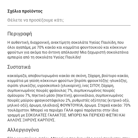
Σχόλια προϊόντος
Περιγραφή
Η αυθεντική, διαχρονική, ανεκτίμητη σοκολάτα Υγείας Παυλίδη, που
όλοι αγαπάμε, με 70% κακάο και κομμάτια φουντουκιού και κόκκινων
φρούτων για ακόμα πιο έντονη απόλαυση! Μια ξεχωριστή σοκολατένια
εμπειρία από τη σοκολάτα Υγείας Παυλίδη!
Συστατικά
κακαόμαζα, αποβουτυρωμένο κακάο σε σκόνη, ζάχαρη, βούτυρο κακάο,
κομμάτια με γεύση κόκκινων φρούτων [σιρόπι φρουκτόζης -γλυκόζης,
σιρόπι γλυκόζης, υγροσκοπικό (γλυκερίνη), ίνες ΣΙΤΟΥ, ζάχαρη,
συμπυκνωμένος πουρές φράουλας 7%, συμπυκνωμένος πουρές
σμέουρου 7%, πηκτικό μέσο (πηκτίνη), φοινικέλαιο, συμπυκνωμένος
πουρές μαύρου φραγκοστάφυλου 2%, ρυθμιστές οξύτητας (κιτρικό οξύ,
μηλικό οξύ), άρωμα, ηλιέλαιο], ΦΟΥΝΤΟΥΚΙΑ, άρωμα. Στερεά κακάο: 70%
τουλάχιστον. Μπορεί να περιέχει ΓΑΛΑ αφού παράγεται στην ίδια
γραμμή με ΣΟΚΟΛΑΤΕΣ ΓΑΛΑΚΤΟΣ. ΜΠΟΡΕΙ ΝΑ ΠΕΡΙΕΧΕΙ ΦΙΣΤΙΚΙ ΚΑΙ
ΑΛΛΟΥΣ ΞΗΡΟΥΣ ΚΑΡΠΟΥΣ.
Αλλεργιογόνα