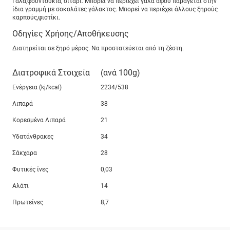
Γάλα,φουντούκια, σιτάρι. Μπορεί να περιέχει γάλα αφού παράγεται στην
ίδια γραμμή με σοκολάτες γάλακτος. Μπορεί να περιέχει άλλους ξηρούς
καρπούς,φιστίκι.
Οδηγίες Χρήσης/Αποθήκευσης
Διατηρείται σε ξηρό μέρος. Να προστατεύεται από τη ζέστη.
Διατροφικά Στοιχεία
(ανά 100g)
Ενέργεια (kj/kcal)
2234/538
Λιπαρά
38
Κορεσμένα Λιπαρά
21
Υδατάνθρακες
34
Σάκχαρα
28
Φυτικές ίνες
0,03
Αλάτι
14
Πρωτείνες
8,7