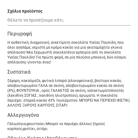
Σχόλια προϊόντος
Περιγραφή
Η αυθεντική, διαχρονική, ανεκτίμητη σοκολάτα Υγείας Παυλίδη, που
όλοι αγαπάμε, γεμιστή με κρέμα κακάο για μια ακαταμάχητα γλυκιά
απόλαυση! Μια ξεχωριστή σοκολατένια εμπειρία από τη σοκολάτα
Υγείας Παυλίδη! Για πρώτη φορά, σε μία πλούσια μπουκιά, δύο κόσμοι
απόλαυσης γίνονται ένας!
Συστατικά
ζάχαρη, κακαόμαζα, φυτικά λιπαρά (ελαιοφοίνικα), βούτυρο κακάο,
αποβουτυρωμένο ΓΑΛΑ σε σκόνη, αποβουτυρωμένο κακάο σε σκόνη
(4%), ΦΟΥΝΤΟΥΚΙΑ , ορός ΓΑΛΑΚΤΟΣ σε σκόνη, γαλακτωματοποιητές
(λεκιθίνη ΣΟΓΙΑΣ , λεκιθίνη ηλιοτροπίου), αρώματα. Η σοκολάτα
περιέχει: στερεά κακάο 43% τουλάχιστον. ΜΠΟΡΕΙ ΝΑ ΠΕΡΙΕΧΕΙ ΦΙΣΤΙΚΙ,
ΑΛΛΟΥΣ ΞΗΡΟΥΣ ΚΑΡΠΟΥΣ, ΣΙΤΑΡΙ.
Αλλεργιογόνα
Γάλα,σόγια,φουντούκι.Μπορεί να περιέχει άλλους ξηρούς
καρπούς,φιστίκι, σιτάρι.