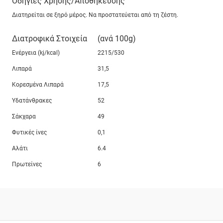
Οδηγίες Χρήσης/Αποθήκευσης
Διατηρείται σε ξηρό μέρος. Να προστατεύεται από τη ζέστη.
Διατροφικά Στοιχεία
(ανά 100g)
Ενέργεια (kj/kcal)
2215/530
Λιπαρά
31,5
Κορεσμένα Λιπαρά
17,5
Υδατάνθρακες
52
Σάκχαρα
49
Φυτικές ίνες
0,1
Αλάτι
6.4
Πρωτείνες
6