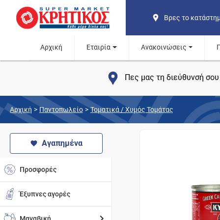
Βρες το κατάστη
Αρχική
Εταιρία
Ανακοινώσεις
Πες μας τη διεύθυνσή σου 
Αρχική
>
Παντοπωλείο
>
Τοματικά / Χυμός Τομάτας
Αγαπημένα
Προσφορές
Έξυπνες αγορές
Μαναβική