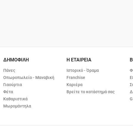
ΔΗΜΟΦΙΛΗ
Η ΕΤΑΙΡΕΙΑ
Β
Πάνες
Ιστορικό - Όραμα
Φ
Οπωροπωλείο - Μαναβική
Franchise
Ε
Γιαούρτια
Καριέρα
Σ
Φέτα
Βρείτε το κατάστημά σας
Δ
Καθαριστικά
G
Μωρομάντηλα