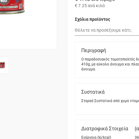
€ 7.25
ανά κιλό
Σχόλια προϊόντος
Περιγραφή
Ο παραδοσιακός τοματοπολτός δι
410g, με εύκολο άνοιγμα και πλα
άνοιγμα.
Συστατικά
Στερεά Συστατικά από χυμό ντομ
Διατροφικά Στοιχεία
(
Ενέργεια (kj/kcal)
36