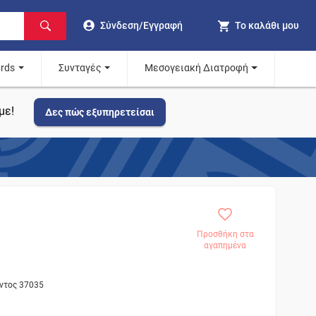
Σύνδεση/Εγγραφή
Το καλάθι μου
ards
Συνταγές
Μεσογειακή Διατροφή
με!
Δες πώς εξυπηρετείσαι
Προσθήκη στα
αγαπημένα
όντος 37035