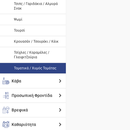
Τσιπς / Γαριδάκια / Αλμυρά
Σνακ
Ψωμί
Τουρσί
Κρουασάν / Τσουρέκι / Κέικ
Τσίχλες / Καραμέλες /
Γλειφιτζούρια
Τοματικά / Χυμός Τομάτας
Κάβα
Προσωπική Φροντίδα
Βρεφικά
Καθαριότητα