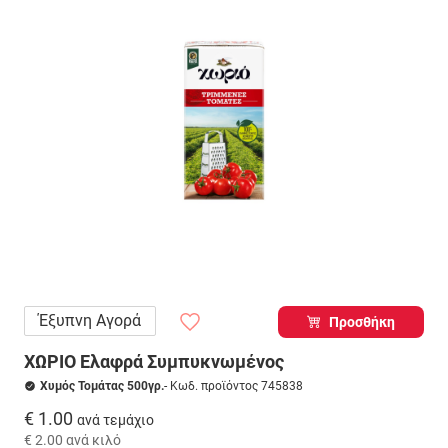
Έξυπνη Αγορά
Προσθήκη
ΧΩΡΙΟ Ελαφρά Συμπυκνωμένος
Χυμός Τομάτας 500γρ.
- Κωδ. προϊόντος 745838
€ 1.00
ανά τεμάχιο
€ 2.00
ανά κιλό