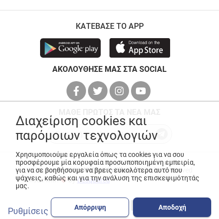
ΚΑΤΕΒΑΣΕ ΤΟ APP
ΑΚΟΛΟΥΘΗΣΕ ΜΑΣ ΣΤΑ SOCIAL
ΜΑΘΕ ΠΡΩΤΟΣ ΤΑ ΝΕΑ ΜΑΣ
Διαχείριση cookies και
παρόμοιων τεχνολογιών
Χρησιμοποιούμε εργαλεία όπως τα cookies για να σου
προσφέρουμε μία κορυφαία προσωποποιημένη εμπειρία,
για να σε βοηθήσουμε να βρεις ευκολότερα αυτό που
© Copyright 2026
ANEDIK Kritikos
. All Rights Reserved
ψάχνεις, καθώς και για την ανάλυση της επισκεψιμότητάς
Made with
by
Desquared
μας.
Απόρριψη
Αποδοχή
Ρυθμίσεις