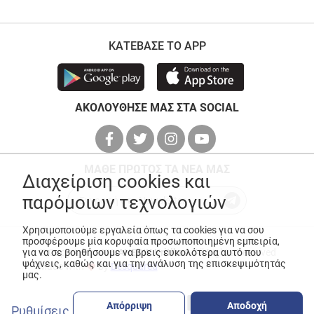
ΚΑΤΕΒΑΣΕ ΤΟ APP
ΑΚΟΛΟΥΘΗΣΕ ΜΑΣ ΣΤΑ SOCIAL
ΜΑΘΕ ΠΡΩΤΟΣ ΤΑ ΝΕΑ ΜΑΣ
Διαχείριση cookies και
παρόμοιων τεχνολογιών
Χρησιμοποιούμε εργαλεία όπως τα cookies για να σου
προσφέρουμε μία κορυφαία προσωποποιημένη εμπειρία,
για να σε βοηθήσουμε να βρεις ευκολότερα αυτό που
© Copyright 2026
ANEDIK Kritikos
. All Rights Reserved
ψάχνεις, καθώς και για την ανάλυση της επισκεψιμότητάς
Made with
by
Desquared
μας.
Απόρριψη
Αποδοχή
Ρυθμίσεις