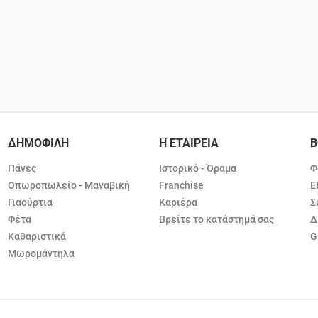
ΔΗΜΟΦΙΛΗ
Η ΕΤΑΙΡΕΙΑ
Β
Πάνες
Ιστορικό - Όραμα
Φ
Οπωροπωλείο - Μαναβική
Franchise
Ε
Γιαούρτια
Καριέρα
Σ
Φέτα
Βρείτε το κατάστημά σας
Δ
Καθαριστικά
G
Μωρομάντηλα