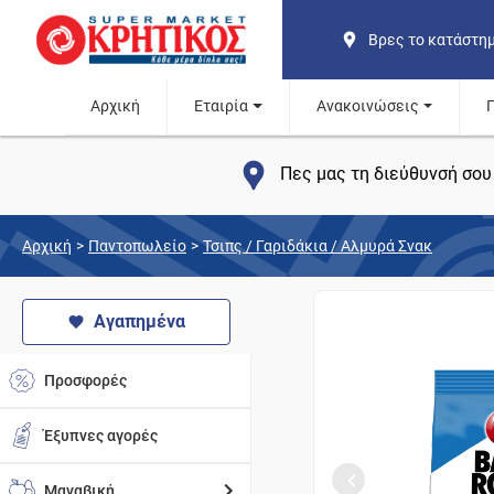
Βρες το κατάστη
Αρχική
Εταιρία
Ανακοινώσεις
Πες μας τη διεύθυνσή σου 
Αρχική
>
Παντοπωλείο
>
Τσιπς / Γαριδάκια / Αλμυρά Σνακ
Αγαπημένα
Προσφορές
Έξυπνες αγορές
Μαναβική