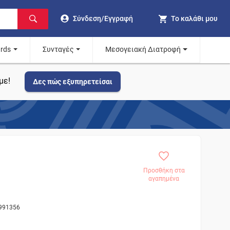
Σύνδεση/Εγγραφή
Το καλάθι μου
ards
Συνταγές
Μεσογειακή Διατροφή
με!
Δες πώς εξυπηρετείσαι
Προσθήκη στα
αγαπημένα
 991356