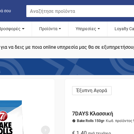
μά σου
Προσφορές
Προϊόντα
Υπηρεσίες
Loyalty C
για να δεις με ποια online υπηρεσία μας θα σε εξυπηρετήσου
Έξυπνη Αγορά
7DAYS Κλασσική
Bake Rolls 150gr
- Κωδ. προϊόντος
€ 1.40
ανά τεμάχιο