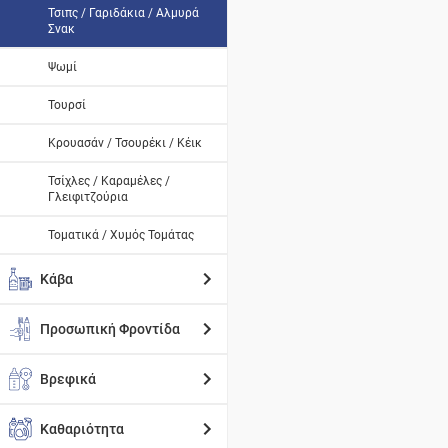
Τσιπς / Γαριδάκια / Αλμυρά
Σνακ
Ψωμί
Τουρσί
Κρουασάν / Τσουρέκι / Κέικ
Τσίχλες / Καραμέλες /
Γλειφιτζούρια
Τοματικά / Χυμός Τομάτας
Κάβα
Προσωπική Φροντίδα
Βρεφικά
Καθαριότητα