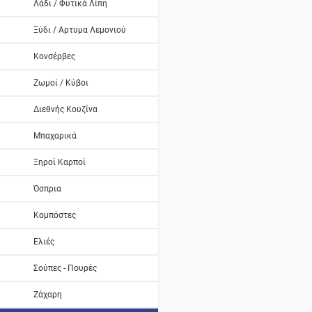
Λάδι / Φυτικά Λίπη
Ξύδι / Αρτυμα Λεμονιού
Κονσέρβες
Ζωμοί / Κύβοι
Διεθνής Κουζίνα
Μπαχαρικά
Ξηροί Καρποί
Όσπρια
Κομπόστες
Ελιές
Σούπες - Πουρές
Ζάχαρη