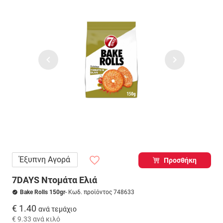
Έξυπνη Αγορά
Προσθήκη
7DAYS Ντομάτα Ελιά
Bake Rolls 150gr
- Κωδ. προϊόντος 748633
€ 1.40
ανά τεμάχιο
€ 9.33
ανά κιλό