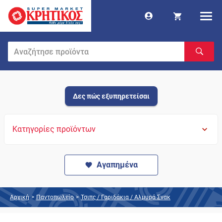
Δες πώς εξυπηρετείσαι
Κατηγορίες προϊόντων
Αγαπημένα
Αρχική
>
Παντοπωλείο
>
Τσιπς / Γαριδάκια / Αλμυρά Σνακ