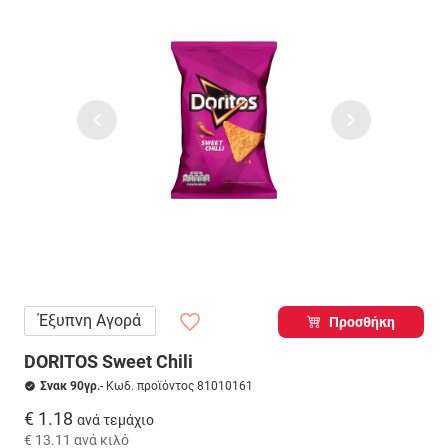
Έξυπνη Αγορά
Προσθήκη
DORITOS Sweet Chili
Σνακ 90γρ.
- Κωδ. προϊόντος 81010161
€ 1.18
ανά τεμάχιο
€ 13.11
ανά κιλό