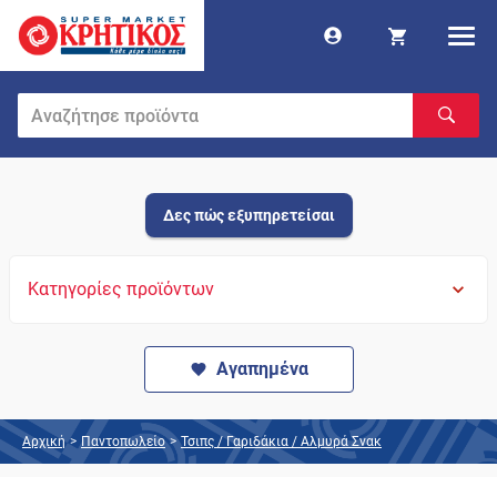
Δες πώς εξυπηρετείσαι
Κατηγορίες προϊόντων
Αγαπημένα
Αρχική
>
Παντοπωλείο
>
Τσιπς / Γαριδάκια / Αλμυρά Σνακ