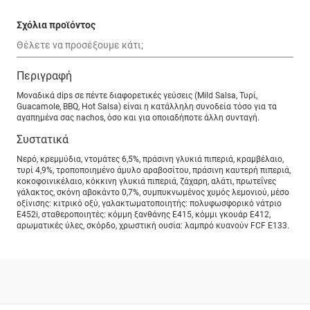
Σχόλια προϊόντος
Περιγραφή
Μοναδικά dips σε πέντε διαφορετικές γεύσεις (Mild Salsa, Τυρί,
Guacamole, BBQ, Hot Salsa) είναι η κατάλληλη συνοδεία τόσο για τα
αγαπημένα σας nachos, όσο και για οποιαδήποτε άλλη συνταγή.
Συστατικά
Νερό, κρεμμύδια, ντομάτες 6,5%, πράσινη γλυκιά πιπεριά, κραμβέλαιο,
τυρί 4,9%, τροποποιημένο άμυλο αραβοσίτου, πράσινη καυτερή πιπεριά,
κοκοφοινικέλαιο, κόκκινη γλυκιά πιπεριά, ζάχαρη, αλάτι, πρωτεΐνες
γάλακτος, σκόνη αβοκάντο 0,7%, συμπυκνωμένος χυμός λεμονιού, μέσο
οξίνισης: κιτρικό οξύ, γαλακτωματοποιητής: πολυφωσφορικό νάτριο
Ε452i, σταθεροποιητές: κόμμη ξανθάνης Ε415, κόμμι γκουάρ Ε412,
αρωματικές ύλες, σκόρδο, χρωστική ουσία: λαμπρό κυανούν FCF E133.