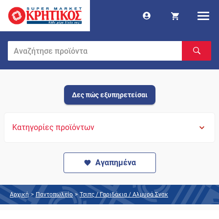
Δες πώς εξυπηρετείσαι
Κατηγορίες προϊόντων
Αγαπημένα
Αρχική
>
Παντοπωλείο
>
Τσιπς / Γαριδάκια / Αλμυρά Σνακ