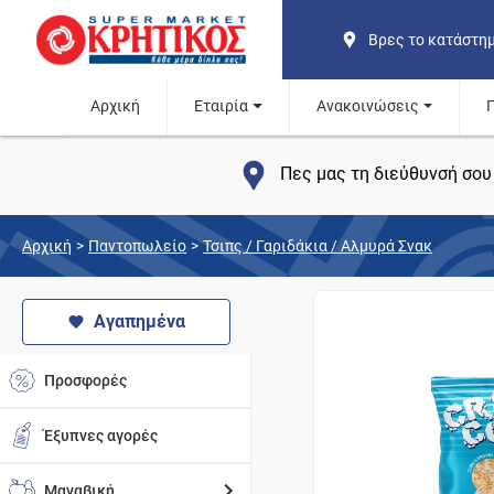
Βρες το κατάστη
Αρχική
Εταιρία
Ανακοινώσεις
Πες μας τη διεύθυνσή σου 
Αρχική
>
Παντοπωλείο
>
Τσιπς / Γαριδάκια / Αλμυρά Σνακ
Αγαπημένα
Προσφορές
Έξυπνες αγορές
Μαναβική