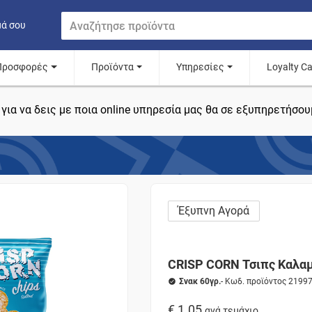
μά σου
Προσφορές
Προϊόντα
Υπηρεσίες
Loyalty C
για να δεις με ποια online υπηρεσία μας θα σε εξυπηρετήσου
Έξυπνη Αγορά
CRISP CORN Τσιπς Καλαμ
Σνακ 60γρ.
- Κωδ. προϊόντος 2199
€ 1.05
ανά τεμάχιο