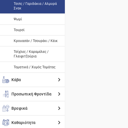
Τσιπς / Γαριδάκια / Αλμυρά
Σνακ
Ψωμί
Τουρσί
Κρουασάν / Τσουρέκι / Κέικ
Τσίχλες / Καραμέλες /
Γλειφιτζούρια
Τοματικά / Χυμός Τομάτας
Κάβα
Προσωπική Φροντίδα
Βρεφικά
Καθαριότητα