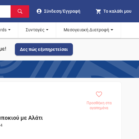
Σύνδεση/Εγγραφή
Το καλάθι μου
ards
Συνταγές
Μεσογειακή Διατροφή
με!
Δες πώς εξυπηρετείσαι
Προσθήκη στα
αγαπημένα
ποκιού με Αλάτι
74