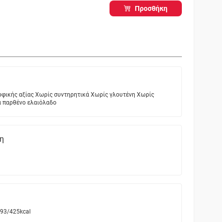
Προσθήκη
οφικής αξίας Χωρίς συντηρητικά Χωρίς γλουτένη Χωρίς
α παρθένο ελαιόλαδο
η
93/425kcal