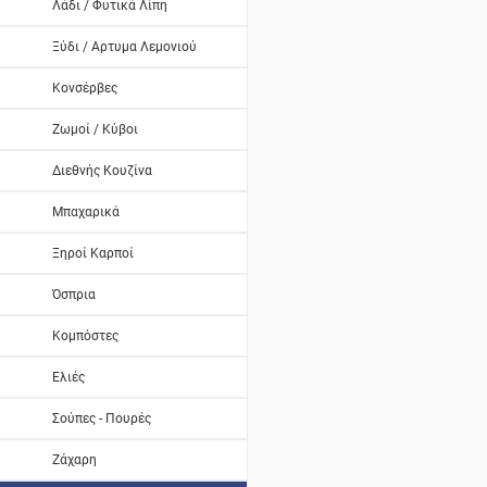
Λάδι / Φυτικά Λίπη
Ξύδι / Αρτυμα Λεμονιού
Κονσέρβες
Ζωμοί / Κύβοι
Διεθνής Κουζίνα
Μπαχαρικά
Ξηροί Καρποί
Όσπρια
Κομπόστες
Ελιές
Σούπες - Πουρές
Ζάχαρη