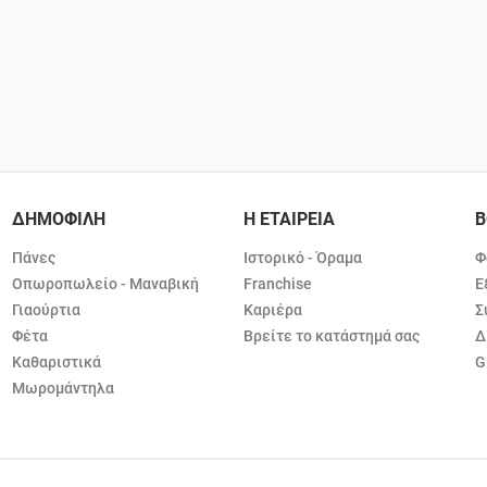
ΔΗΜΟΦΙΛΗ
Η ΕΤΑΙΡΕΙΑ
Β
Πάνες
Ιστορικό - Όραμα
Φ
Οπωροπωλείο - Μαναβική
Franchise
Ε
Γιαούρτια
Καριέρα
Σ
Φέτα
Βρείτε το κατάστημά σας
Δ
Καθαριστικά
G
Μωρομάντηλα