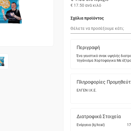
€ 17.50
ανά κιλό
Σχόλια προϊόντος
Περιγραφή
Ένα γευστικό σνακ υψηλής διατρ
τηγάνισμα Χορτοφαγικα Με έξτρ
Πληροφορίες Προμηθεύτ
ΕΛΓΕΝ Ι.Κ.Ε.
Διατροφικά Στοιχεία
Ενέργεια (kj/kcal)
17