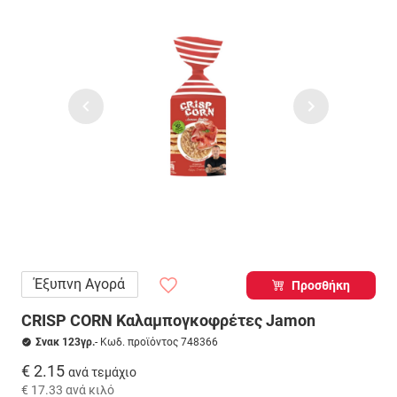
Έξυπνη Αγορά
Προσθήκη
CRISP CORN Καλαμπογκοφρέτες Jamon
Σνακ 123γρ.
- Κωδ. προϊόντος 748366
€ 2.15
ανά τεμάχιο
€ 17.33
ανά κιλό