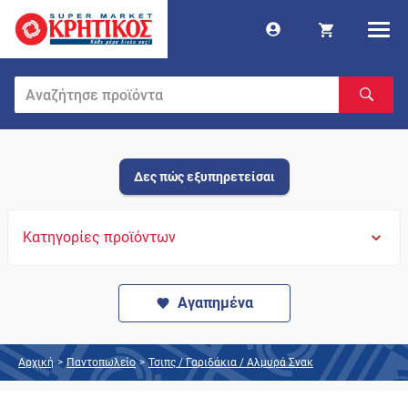
Δες πώς εξυπηρετείσαι
Κατηγορίες προϊόντων
Αγαπημένα
Αρχική
>
Παντοπωλείο
>
Τσιπς / Γαριδάκια / Αλμυρά Σνακ