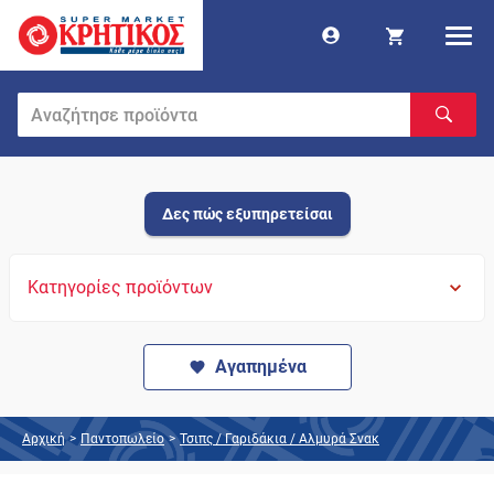
Δες πώς εξυπηρετείσαι
Κατηγορίες προϊόντων
Αγαπημένα
Αρχική
>
Παντοπωλείο
>
Τσιπς / Γαριδάκια / Αλμυρά Σνακ