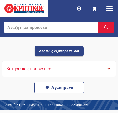
Δες πώς εξυπηρετείσαι
Κατηγορίες προϊόντων
Αγαπημένα
Αρχική
>
Παντοπωλείο
>
Τσιπς / Γαριδάκια / Αλμυρά Σνακ