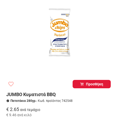
Προσθήκη
JUMBO Κυματιστά BBQ
Πατατάκια 280γρ.
- Κωδ. προϊόντος 742548
€ 2.65
ανά τεμάχιο
€ 9.46
ανά κιλό