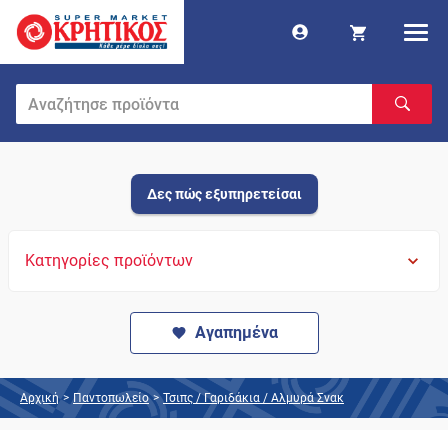
Δες πώς εξυπηρετείσαι
Κατηγορίες προϊόντων
Αγαπημένα
Αρχική
>
Παντοπωλείο
>
Τσιπς / Γαριδάκια / Αλμυρά Σνακ