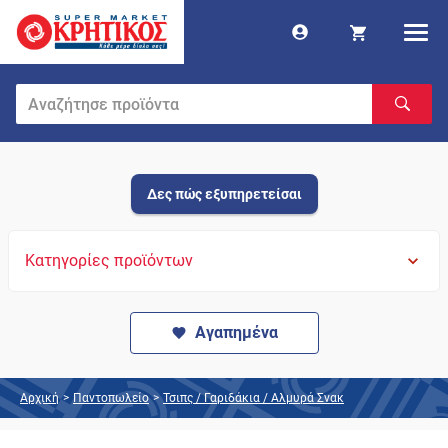
Δες πώς εξυπηρετείσαι
Κατηγορίες προϊόντων
Αγαπημένα
Αρχική
>
Παντοπωλείο
>
Τσιπς / Γαριδάκια / Αλμυρά Σνακ