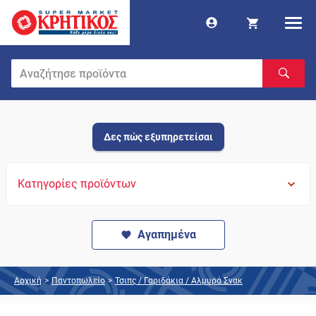
Δες πώς εξυπηρετείσαι
Κατηγορίες προϊόντων
Αγαπημένα
Αρχική
>
Παντοπωλείο
>
Τσιπς / Γαριδάκια / Αλμυρά Σνακ