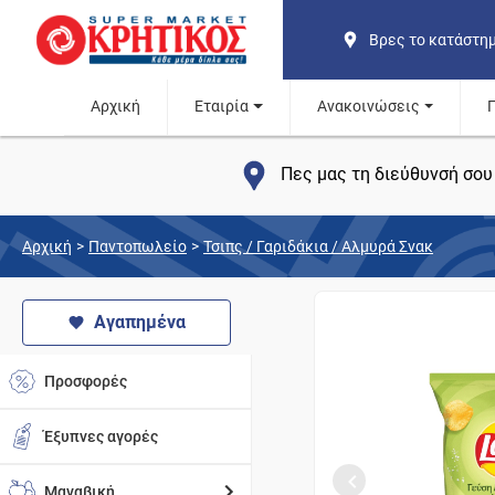
Βρες το κατάστη
Αρχική
Εταιρία
Ανακοινώσεις
Πες μας τη διεύθυνσή σου 
Αρχική
>
Παντοπωλείο
>
Τσιπς / Γαριδάκια / Αλμυρά Σνακ
Αγαπημένα
Προσφορές
Έξυπνες αγορές
Μαναβική