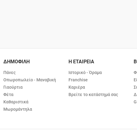
ΔΗΜΟΦΙΛΗ
Η ΕΤΑΙΡΕΙΑ
Β
Πάνες
Ιστορικό - Όραμα
Φ
Οπωροπωλείο - Μαναβική
Franchise
Ε
Γιαούρτια
Καριέρα
Σ
Φέτα
Βρείτε το κατάστημά σας
Δ
Καθαριστικά
G
Μωρομάντηλα