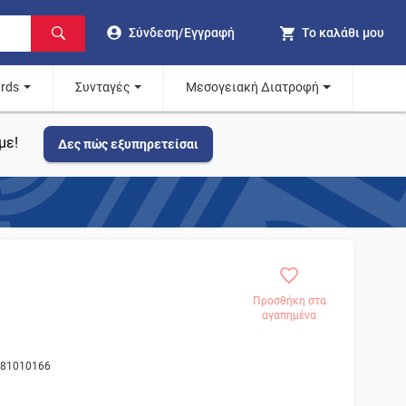
Σύνδεση/Εγγραφή
Το καλάθι μου
ards
Συνταγές
Μεσογειακή Διατροφή
με!
Δες πώς εξυπηρετείσαι
Προσθήκη στα
αγαπημένα
ς 81010166