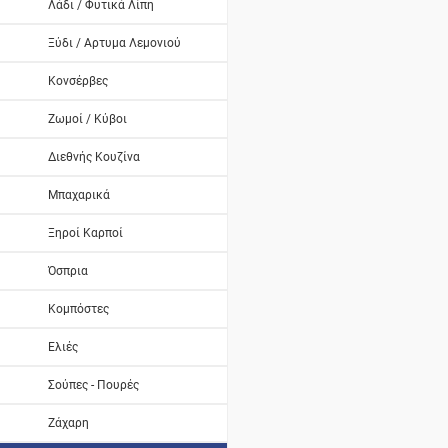
Λάδι / Φυτικά Λίπη
Ξύδι / Αρτυμα Λεμονιού
Κονσέρβες
Ζωμοί / Κύβοι
Διεθνής Κουζίνα
Μπαχαρικά
Ξηροί Καρποί
Όσπρια
Κομπόστες
Ελιές
Σούπες - Πουρές
Ζάχαρη