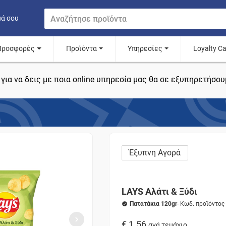
μά σου
Προσφορές
Προϊόντα
Υπηρεσίες
Loyalty C
για να δεις με ποια online υπηρεσία μας θα σε εξυπηρετήσου
Έξυπνη Αγορά
LAYS Αλάτι & Ξύδι
Πατατάκια 120gr
- Κωδ. προϊόντο
€ 1.56
ανά τεμάχιο