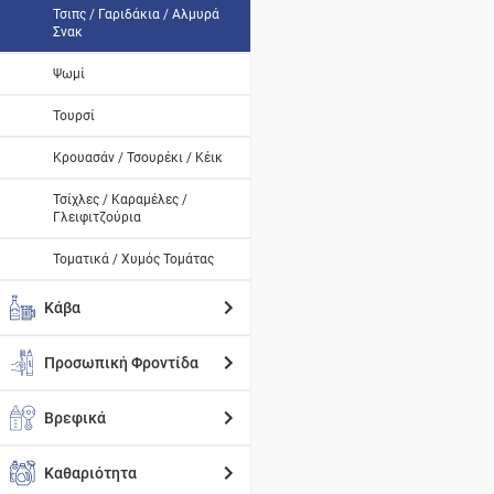
Τσιπς / Γαριδάκια / Αλμυρά
Σνακ
Ψωμί
Τουρσί
Κρουασάν / Τσουρέκι / Κέικ
Τσίχλες / Καραμέλες /
Γλειφιτζούρια
Τοματικά / Χυμός Τομάτας
Κάβα
Προσωπική Φροντίδα
Βρεφικά
Καθαριότητα