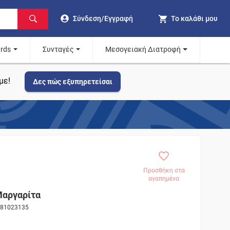
Σύνδεση/Εγγραφή
Το καλάθι μου
ards
Συνταγές
Μεσογειακή Διατροφή
με!
Δες πώς εξυπηρετείσαι
Προσθήκη στα
αγαπημένα
Μαργαρίτα
ς 81023135