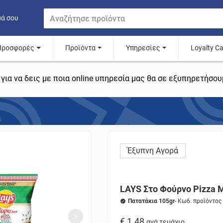
μά σου
Προσφορές
Προϊόντα
Υπηρεσίες
Loyalty C
για να δεις με ποια online υπηρεσία μας θα σε εξυπηρετήσου
Έξυπνη Αγορά
LAYS Στο Φούρνο Pizza 
Πατατάκια 105gr
- Κωδ. προϊόντο
€ 1.48
ανά τεμάχιο