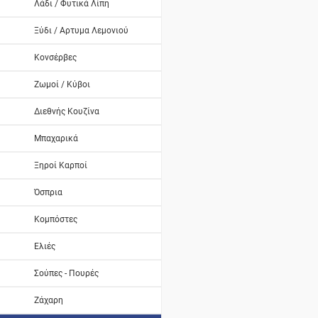
Λάδι / Φυτικά Λίπη
Ξύδι / Αρτυμα Λεμονιού
Κονσέρβες
Ζωμοί / Κύβοι
Διεθνής Κουζίνα
Μπαχαρικά
Ξηροί Καρποί
Όσπρια
Κομπόστες
Ελιές
Σούπες - Πουρές
Ζάχαρη