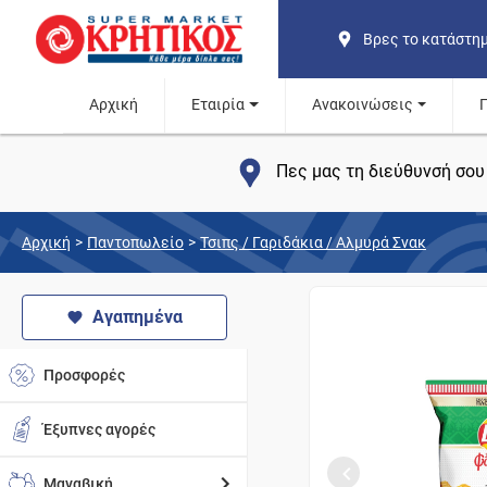
Βρες το κατάστη
Αρχική
Εταιρία
Ανακοινώσεις
Πες μας τη διεύθυνσή σου 
Αρχική
>
Παντοπωλείο
>
Τσιπς / Γαριδάκια / Αλμυρά Σνακ
Αγαπημένα
Προσφορές
Έξυπνες αγορές
Μαναβική