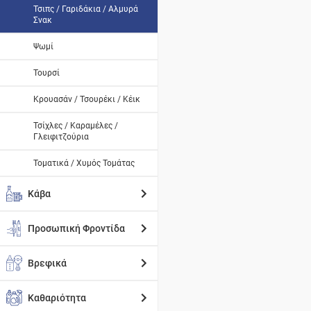
Τσιπς / Γαριδάκια / Αλμυρά
Σνακ
Ψωμί
Τουρσί
Κρουασάν / Τσουρέκι / Κέικ
Τσίχλες / Καραμέλες /
Γλειφιτζούρια
Τοματικά / Χυμός Τομάτας
Κάβα
Προσωπική Φροντίδα
Βρεφικά
Καθαριότητα