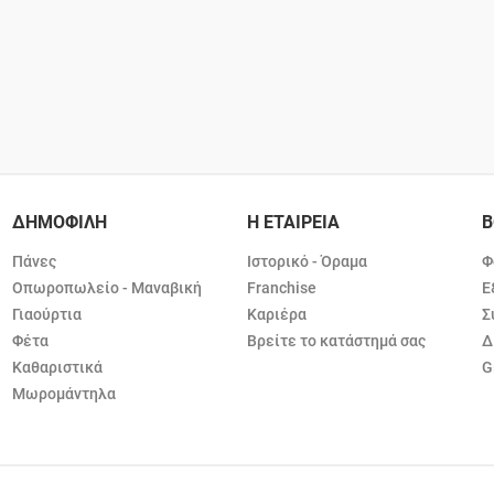
ΔΗΜΟΦΙΛΗ
Η ΕΤΑΙΡΕΙΑ
Β
Πάνες
Ιστορικό - Όραμα
Φ
Οπωροπωλείο - Μαναβική
Franchise
Ε
Γιαούρτια
Καριέρα
Σ
Φέτα
Βρείτε το κατάστημά σας
Δ
Καθαριστικά
G
Μωρομάντηλα