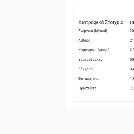
Διατροφικά Στοιχεία
(
Ενέργεια (kj/kcal)
20
Λιπαρά
21
Κορεσμένα Λιπαρά
2,
Υδατάνθρακες
60
Σάκχαρα
8,
Φυτικές ίνες
1,
Πρωτείνες
7,