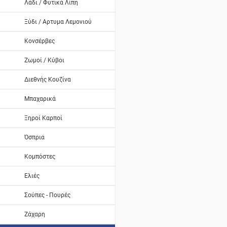
Λάδι / Φυτικά Λίπη
Ξύδι / Αρτυμα Λεμονιού
Κονσέρβες
Ζωμοί / Κύβοι
Διεθνής Κουζίνα
Μπαχαρικά
Ξηροί Καρποί
Όσπρια
Κομπόστες
Ελιές
Σούπες - Πουρές
Ζάχαρη