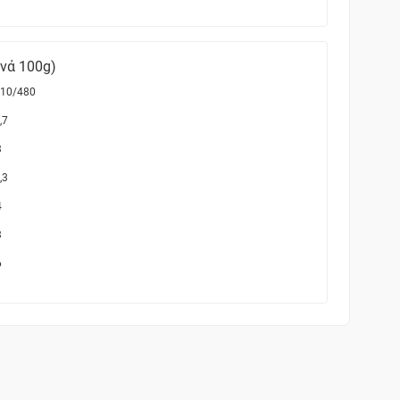
ανά 100g)
10/480
,7
3
,3
4
3
6