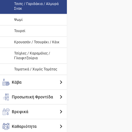
Τσιπς / Γαριδάκια / Αλμυρά
Σνακ
Ψωμί
Τουρσί
Κρουασάν / Τσουρέκι / Κέικ
Τσίχλες / Καραμέλες /
Γλειφιτζούρια
Τοματικά / Χυμός Τομάτας
Κάβα
Προσωπική Φροντίδα
Βρεφικά
Καθαριότητα