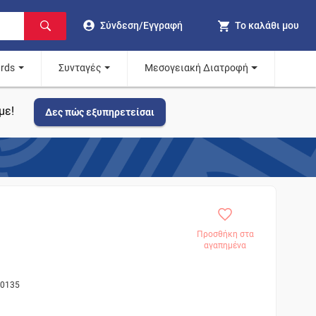
Σύνδεση/Εγγραφή
Το καλάθι μου
ards
Συνταγές
Μεσογειακή Διατροφή
με!
Δες πώς εξυπηρετείσαι
Προσθήκη στα
αγαπημένα
40135