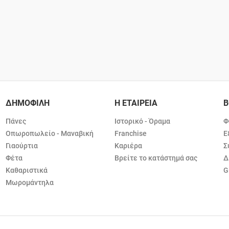
ΔΗΜΟΦΙΛΗ
Η ΕΤΑΙΡΕΙΑ
Β
Πάνες
Ιστορικό - Όραμα
Φ
Οπωροπωλείο - Μαναβική
Franchise
Ε
Γιαούρτια
Καριέρα
Σ
Φέτα
Βρείτε το κατάστημά σας
Δ
Καθαριστικά
G
Μωρομάντηλα