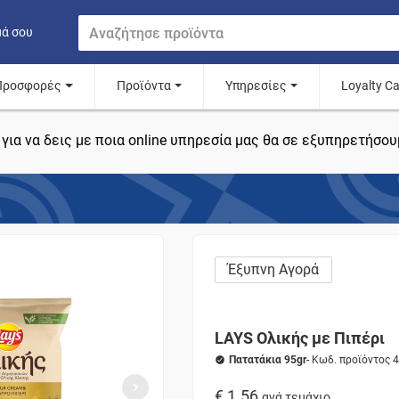
μά σου
Προσφορές
Προϊόντα
Υπηρεσίες
Loyalty C
για να δεις με ποια online υπηρεσία μας θα σε εξυπηρετήσου
Έξυπνη Αγορά
LAYS Ολικής με Πιπέρι
Πατατάκια 95gr
- Κωδ. προϊόντος 
€ 1.56
ανά τεμάχιο