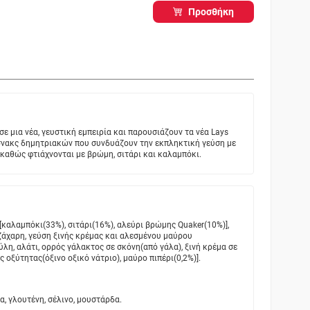
Προσθήκη
σε μια νέα, γευστική εμπειρία και παρουσιάζουν τα νέα Lays
 σνακς δημητριακών που συνδυάζουν την εκπληκτική γεύση με
ς καθώς φτιάχνονται με βρώμη, σιτάρι και καλαμπόκι.
καλαμπόκι(33%), σιτάρι(16%), αλεύρι βρώμης Quaker(10%)],
ζάχαρη, γεύση ξινής κρέμας και αλεσμένου μαύρου
λη, αλάτι, ορρός γάλακτος σε σκόνη(από γάλα), ξινή κρέμα σε
ς οξύτητας(όξινο οξικό νάτριο), μαύρο πιπέρι(0,2%)].
ια, γλουτένη, σέλινο, μουστάρδα.