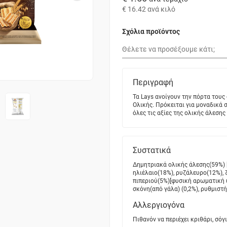
€ 16.42
ανά κιλό
Σχόλια προϊόντος
Περιγραφή
Τα Lays ανοίγουν την πόρτα τους 
Ολικής. Πρόκειται για μοναδικά
όλες τις αξίες της ολικής άλεση
Συστατικά
Δημητριακά ολικής άλεσης(59%) [
ηλιέλαιο(18%), ρυζάλευρο(12%), 
πιπεριού(5%)[φυσική αρωματική ύ
σκόνη(από γάλα) (0,2%), ρυθμιστή
Αλλεργιογόνα
Πιθανόν να περιέχει κριθάρι, σόγ