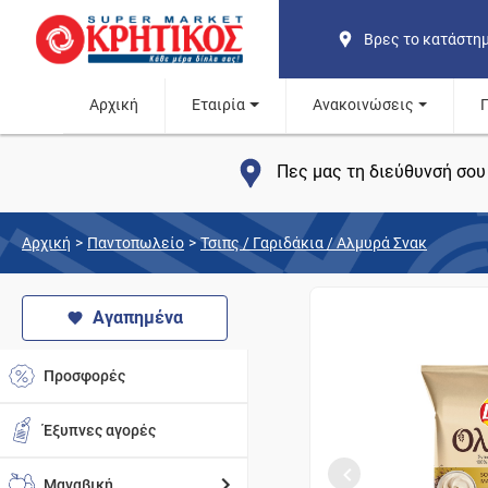
Βρες το κατάστη
Αρχική
Εταιρία
Ανακοινώσεις
Πες μας τη διεύθυνσή σου 
Αρχική
>
Παντοπωλείο
>
Τσιπς / Γαριδάκια / Αλμυρά Σνακ
Αγαπημένα
Προσφορές
Έξυπνες αγορές
Μαναβική