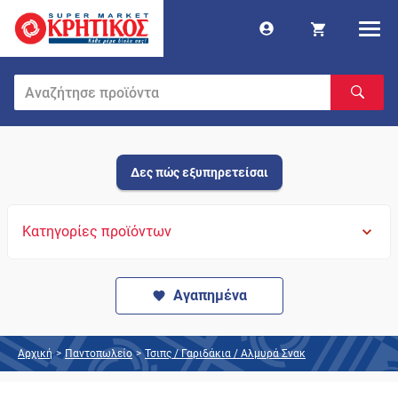
Δες πώς εξυπηρετείσαι
Κατηγορίες προϊόντων
Αγαπημένα
Αρχική
>
Παντοπωλείο
>
Τσιπς / Γαριδάκια / Αλμυρά Σνακ