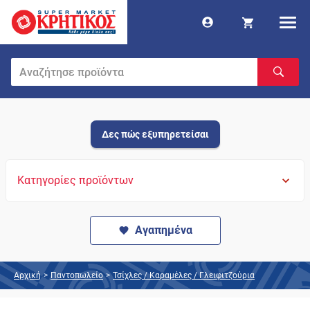
Δες πώς εξυπηρετείσαι
Κατηγορίες προϊόντων
Αγαπημένα
Αρχική
>
Παντοπωλείο
>
Τσίχλες / Καραμέλες / Γλειφιτζούρια