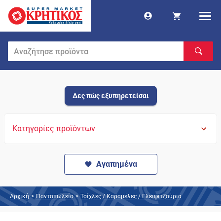
Δες πώς εξυπηρετείσαι
Κατηγορίες προϊόντων
Αγαπημένα
Αρχική
>
Παντοπωλείο
>
Τσίχλες / Καραμέλες / Γλειφιτζούρια