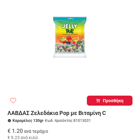
Προσθήκη
ΛΑΒΔΑΣ Ζελεδάκια Pop με Βιταμίνη C
Καραμέλες 130gr
- Κωδ. προϊόντος 81013031
€ 1.20
ανά τεμάχιο
€ 9.23
ανά κιλό