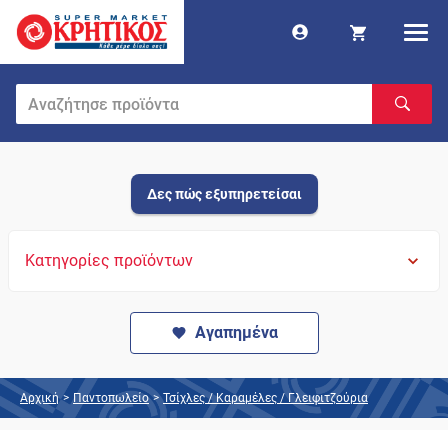
Δες πώς εξυπηρετείσαι
Κατηγορίες προϊόντων
Αγαπημένα
Αρχική
>
Παντοπωλείο
>
Τσίχλες / Καραμέλες / Γλειφιτζούρια