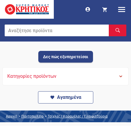
Δες πώς εξυπηρετείσαι
Κατηγορίες προϊόντων
Αγαπημένα
Αρχική
>
Παντοπωλείο
>
Τσίχλες / Καραμέλες / Γλειφιτζούρια