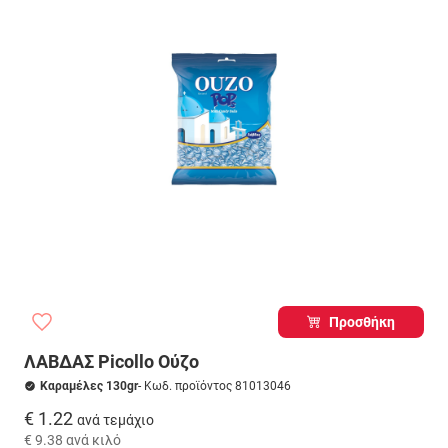
Προσθήκη
ΛΑΒΔΑΣ Picollo Ούζο
Καραμέλες 130gr
- Κωδ. προϊόντος 81013046
€ 1.22
ανά τεμάχιο
€ 9.38
ανά κιλό