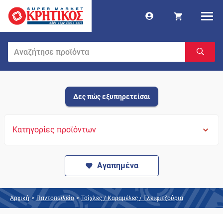
Δες πώς εξυπηρετείσαι
Κατηγορίες προϊόντων
Αγαπημένα
Αρχική
>
Παντοπωλείο
>
Τσίχλες / Καραμέλες / Γλειφιτζούρια