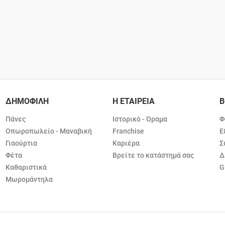
ΔΗΜΟΦΙΛΗ
Η ΕΤΑΙΡΕΙΑ
Β
Πάνες
Ιστορικό - Όραμα
Φ
Οπωροπωλείο - Μαναβική
Franchise
Ε
Γιαούρτια
Καριέρα
Σ
Φέτα
Βρείτε το κατάστημά σας
Δ
Καθαριστικά
G
Μωρομάντηλα