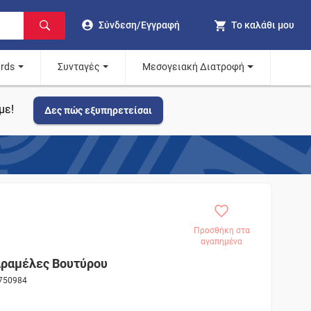
Σύνδεση/Εγγραφή
Το καλάθι μου
ards
Συνταγές
Μεσογειακή Διατροφή
με!
Δες πώς εξυπηρετείσαι
Προσθήκη στα
αγαπημένα
ραμέλες Βουτύρου
 750984