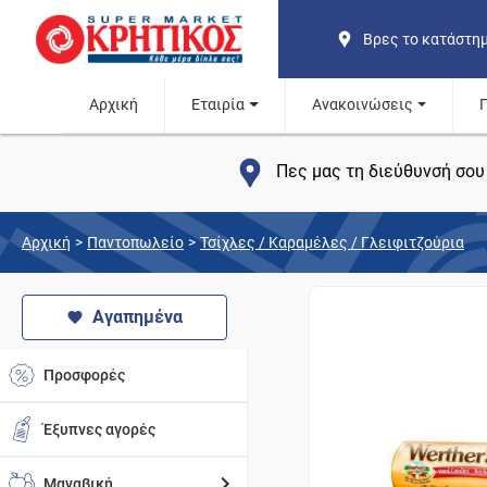
Βρες το κατάστη
Αρχική
Εταιρία
Ανακοινώσεις
Πες μας τη διεύθυνσή σου 
Αρχική
>
Παντοπωλείο
>
Τσίχλες / Καραμέλες / Γλειφιτζούρια
Αγαπημένα
Προσφορές
Έξυπνες αγορές
Μαναβική