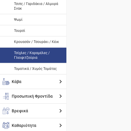
Τσιπς / Γαριδάκια / Αλμυρά
Σνακ
Ψωμί
Τουρσί
Κρουασάν / Τσουρέκι / Κέικ
Τσίχλες / Καραμέλες /
Γλειφιτζούρια
Τοματικά / Χυμός Τομάτας
Κάβα
Προσωπική Φροντίδα
Βρεφικά
Καθαριότητα