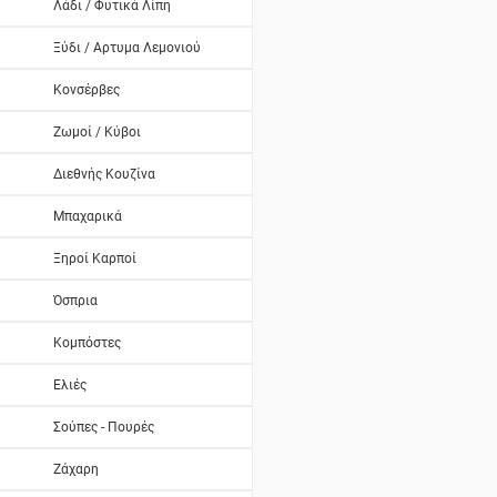
Λάδι / Φυτικά Λίπη
Ξύδι / Αρτυμα Λεμονιού
Κονσέρβες
Ζωμοί / Κύβοι
Διεθνής Κουζίνα
Μπαχαρικά
Ξηροί Καρποί
Όσπρια
Κομπόστες
Ελιές
Σούπες - Πουρές
Ζάχαρη