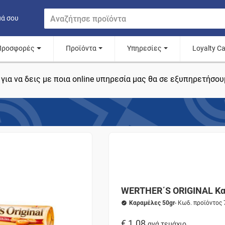
μά σου
Προσφορές
Προϊόντα
Υπηρεσίες
Loyalty C
για να δεις με ποια online υπηρεσία μας θα σε εξυπηρετήσου
WERTHER΄S ORIGINAL Κα
Καραμέλες 50gr
- Κωδ. προϊόντος
€ 1.08
ανά τεμάχιο