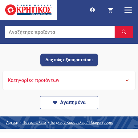
Δες πώς εξυπηρετείσαι
Κατηγορίες προϊόντων
Αγαπημένα
Αρχική
>
Παντοπωλείο
>
Τσίχλες / Καραμέλες / Γλειφιτζούρια