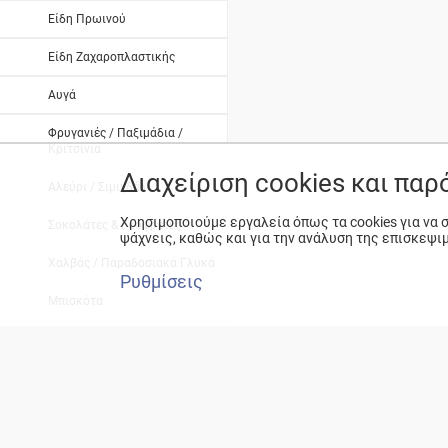
Είδη Πρωινού
Είδη Ζαχαροπλαστικής
Αυγά
Φρυγανιές / Παξιμάδια /
Κριτσίνια
Διαχείριση cookies και πα
Αλεύρι / Σιμιγδάλι
Χρησιμοποιούμε εργαλεία όπως τα cookies για να
Σοκολάτες & Γκοφρέτες
ψάχνεις, καθώς και για την ανάλυση της επισκεψι
Χαλβάς / Παραδοσιακά Γλυκά
Ρυθμίσεις
Μπισκότα
Ζυμαρικά
Ρύζι
Σάλτσες - Dressings