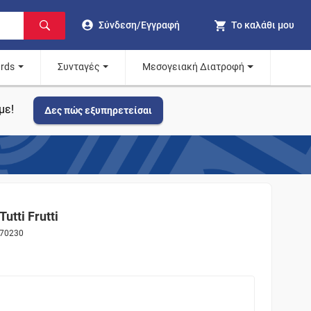
Σύνδεση/Εγγραφή
Το καλάθι μου
ards
Συνταγές
Μεσογειακή Διατροφή
με!
Δες πώς εξυπηρετείσαι
tti Frutti
870230