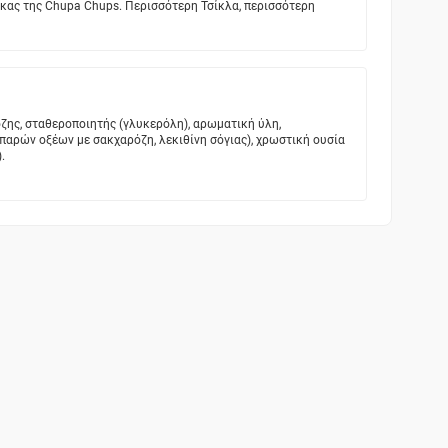
κας της Chupa Chups. Περισσότερη Τσίκλα, περισσότερη
όζης, σταθεροποιητής (γλυκερόλη), αρωματική ύλη,
παρών οξέων με σακχαρόζη, λεκιθίνη σόγιας), χρωστική ουσία
.