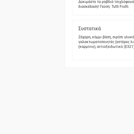
Δοκιμάστε τα ραβδιά τσιχλόφουσ
διασκέδαση! Γεύση: Tutti Frutti.
Συστατικά
Zάχαρη, κόμμι βάση, σιρόπι γλυκ
γαλακτωματοποιητές (εστέρες λι
(καρμίνιο), αντιοξειδωτικό (E321)