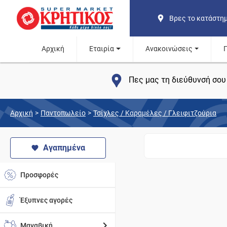
Βρες το κατάστη
Αρχική
Εταιρία
Ανακοινώσεις
Πες μας τη διεύθυνσή σου 
Αρχική
>
Παντοπωλείο
>
Τσίχλες / Καραμέλες / Γλειφιτζούρια
Αγαπημένα
Προσφορές
Έξυπνες αγορές
Μαναβική