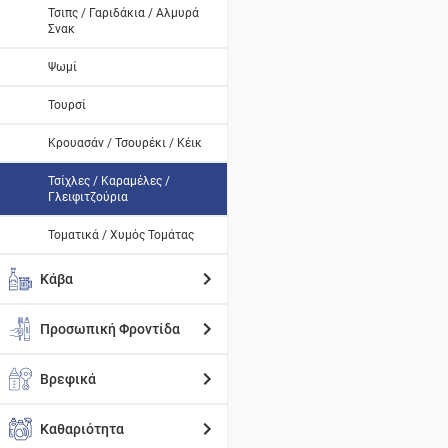
Τσιπς / Γαριδάκια / Αλμυρά
Σνακ
Ψωμί
Τουρσί
Κρουασάν / Τσουρέκι / Κέικ
Τσίχλες / Καραμέλες /
Γλειφιτζούρια
Τοματικά / Χυμός Τομάτας
Κάβα
Προσωπική Φροντίδα
Βρεφικά
Καθαριότητα