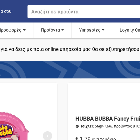
μά σου
Προσφορές
Προϊόντα
Υπηρεσίες
Loyalty C
για να δεις με ποια online υπηρεσία μας θα σε εξυπηρετήσου
HUBBA BUBBA Fancy Frui
Τσίχλες 56gr
- Κωδ. προϊόντος 81
€ 1.79
ανά τεμάχιο