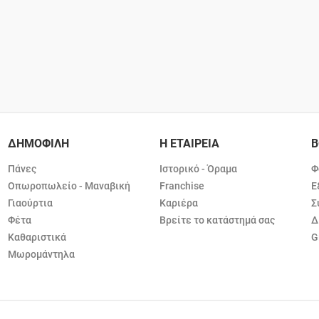
ΔΗΜΟΦΙΛΗ
Η ΕΤΑΙΡΕΙΑ
Β
Πάνες
Ιστορικό - Όραμα
Φ
Οπωροπωλείο - Μαναβική
Franchise
Ε
Γιαούρτια
Καριέρα
Σ
Φέτα
Βρείτε το κατάστημά σας
Δ
Καθαριστικά
G
Μωρομάντηλα