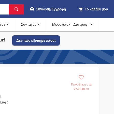
Σύνδεση/Εγγραφή
Το καλάθι μου
ards
Συνταγές
Μεσογειακή Διατροφή
με!
Δες πώς εξυπηρετείσαι
Προσθήκη στα
αγαπημένα
t
022960