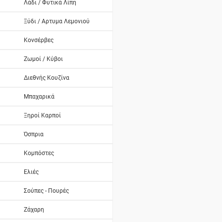
Λάδι / Φυτικά Λίπη
Ξύδι / Αρτυμα Λεμονιού
Κονσέρβες
Ζωμοί / Κύβοι
Διεθνής Κουζίνα
Μπαχαρικά
Ξηροί Καρποί
Όσπρια
Κομπόστες
Ελιές
Σούπες - Πουρές
Ζάχαρη