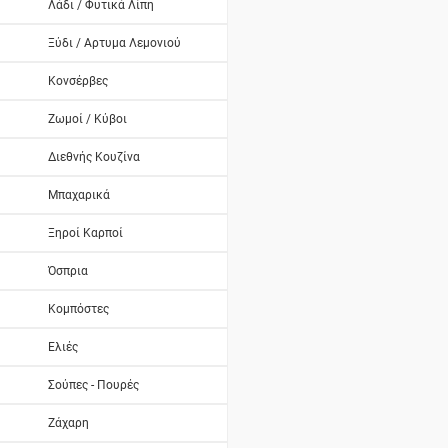
Λάδι / Φυτικά Λίπη
Ξύδι / Αρτυμα Λεμονιού
Κονσέρβες
Ζωμοί / Κύβοι
Διεθνής Κουζίνα
Μπαχαρικά
Ξηροί Καρποί
Όσπρια
Κομπόστες
Ελιές
Σούπες - Πουρές
Ζάχαρη