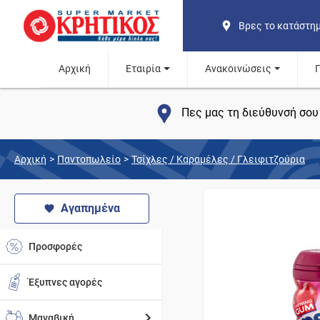
Βρες το κατάστη
Αρχική
Εταιρία
Ανακοινώσεις
Πες μας τη διεύθυνσή σου 
Αρχική
>
Παντοπωλείο
>
Τσίχλες / Καραμέλες / Γλειφιτζούρια
Αγαπημένα
Προσφορές
Έξυπνες αγορές
Μαναβική