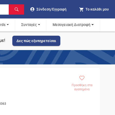
Σύνδεση/Εγγραφή
Το καλάθι μου
ards
Συνταγές
Μεσογειακή Διατροφή
με!
Δες πώς εξυπηρετείσαι
Προσθήκη στα
αγαπημένα
8363