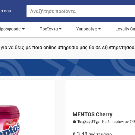
μά σου
Προσφορές
Προϊόντα
Υπηρεσίες
Loyalty C
για να δεις με ποια online υπηρεσία μας θα σε εξυπηρετήσου
MENTOS Cherry
Τσίχλες 87γρ.
- Κωδ. προϊόντος 74
€ 3.48
ανά τεμάχιο