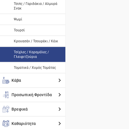
Τσιπς / Γαριδάκια / Αλμυρά
Σνακ
Ψωμί
Τουρσί
Κρουασάν / Τσουρέκι / Κέικ
Τσίχλες / Καραμέλες /
Γλειφιτζούρια
Τοματικά / Χυμός Τομάτας
Κάβα
Προσωπική Φροντίδα
Βρεφικά
Καθαριότητα