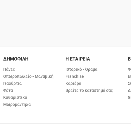
ΔΗΜΟΦΙΛΗ
Η ΕΤΑΙΡΕΙΑ
Β
Πάνες
Ιστορικό - Όραμα
Φ
Οπωροπωλείο - Μαναβική
Franchise
Ε
Γιαούρτια
Καριέρα
Σ
Φέτα
Βρείτε το κατάστημά σας
Δ
Καθαριστικά
G
Μωρομάντηλα