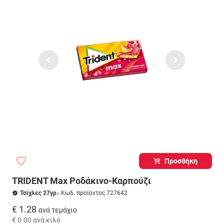
Προσθήκη
TRIDENT Max Ροδάκινο-Καρπούζι
Τσίχλες 27γρ.
- Κωδ. προϊόντος 727642
€ 1.28
ανά τεμάχιο
€ 0.00
ανά κιλό