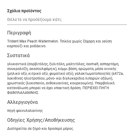
Σχόλια προϊόντος
Περιγραφή
Trident Max Peach Watermelon. Τσίκλα χωρίς ζάχαρη και γεύση
καρπούζι και ροδάκινο.
Συστατικά
γλυκαντικά (σορβιτόλης, ξυλιτόλη, μαλτιτόλες, isomalt, ασπαρτάμη,
σουκραλόζη, ακεσουλφάμη-κ), κόμμι βάση, αρώματα, μέσα οινικής
(μηλικό οξύ, κιτρικό οξύ, φυματικό οξύ), γαλακτωματοποιητές (ε472a,
λεκιθίνες ηλιοτροπίου, μόνο- και διγλυκερίδια λιπαρών οξέων),
χρωστικές (λυκοπενίο, ανθοκυανίνες, κουρκουμίνη). Υπερβολική
κατανάλωση μπορεί να έχει υπακτική δράση. ΠΕΡΙΕΧΕΙ ΠΗΓΗ
ΦΑΙΝΥΛΑΛΑΝΙΝΗΣ.
Αλλεργιογόνα
πηγή φαινυλαλανίνης
Οδηγίες Χρήσης/Αποθήκευσης
Διατηρείται σε ξηρό και δροσερό μέρος.