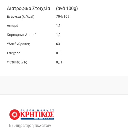
Διατροφικά Στοιχεία
(ανά 100g)
Ενέργεια (kj/kcal)
704/169
Λιπαρά
1,5
Κορεσμένα Λιπαρά
1,2
Υδατάνθρακες
63
Σάκχαρα
0.1
Φυτικές ίνες
0,01
Εξυπηρέτηση πελατών