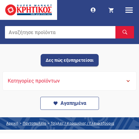
Δες πώς εξυπηρετείσαι
Κατηγορίες προϊόντων
Αγαπημένα
Αρχική
>
Παντοπωλείο
>
Τσίχλες / Καραμέλες / Γλειφιτζούρια