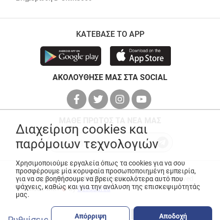
ΚΑΤΕΒΑΣΕ ΤΟ APP
ΑΚΟΛΟΥΘΗΣΕ ΜΑΣ ΣΤΑ SOCIAL
ΜΑΘΕ ΠΡΩΤΟΣ ΤΑ ΝΕΑ ΜΑΣ
Διαχείριση cookies και
παρόμοιων τεχνολογιών
Χρησιμοποιούμε εργαλεία όπως τα cookies για να σου
προσφέρουμε μία κορυφαία προσωποποιημένη εμπειρία,
για να σε βοηθήσουμε να βρεις ευκολότερα αυτό που
© Copyright 2026
ANEDIK Kritikos
. All Rights Reserved
ψάχνεις, καθώς και για την ανάλυση της επισκεψιμότητάς
Made with
by
Desquared
μας.
Απόρριψη
Αποδοχή
Ρυθμίσεις