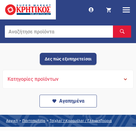
Δες πώς εξυπηρετείσαι
Κατηγορίες προϊόντων
Αγαπημένα
Αρχική
>
Παντοπωλείο
>
Τσίχλες / Καραμέλες / Γλειφιτζούρια