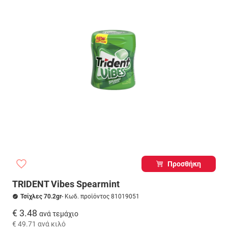
Προσθήκη
TRIDENT Vibes Spearmint
Τσίχλες 70.2gr
- Κωδ. προϊόντος 81019051
€ 3.48
ανά τεμάχιο
€ 49.71
ανά κιλό