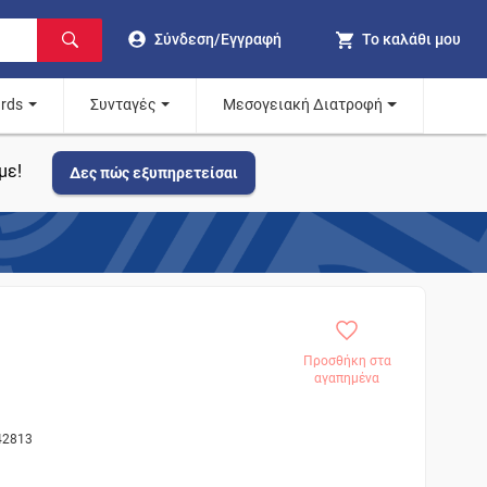
Σύνδεση/Εγγραφή
Το καλάθι μου
ards
Συνταγές
Μεσογειακή Διατροφή
με!
Δες πώς εξυπηρετείσαι
Προσθήκη στα
αγαπημένα
42813