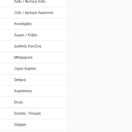
Λάδι / Φυτικά Λίπη
Ξύδι / Αρτυμα Λεμονιού
Κονσέρβες
Ζωμοί / Κύβοι
Διεθνής Κουζίνα
Μπαχαρικά
Ξηροί Καρποί
Όσπρια
Κομπόστες
Ελιές
Σούπες - Πουρές
Ζάχαρη