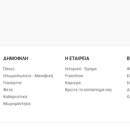
ΔΗΜΟΦΙΛΗ
Η ΕΤΑΙΡΕΙΑ
Β
Πάνες
Ιστορικό - Όραμα
Φ
Οπωροπωλείο - Μαναβική
Franchise
Ε
Γιαούρτια
Καριέρα
Σ
Φέτα
Βρείτε το κατάστημά σας
Δ
Καθαριστικά
G
Μωρομάντηλα