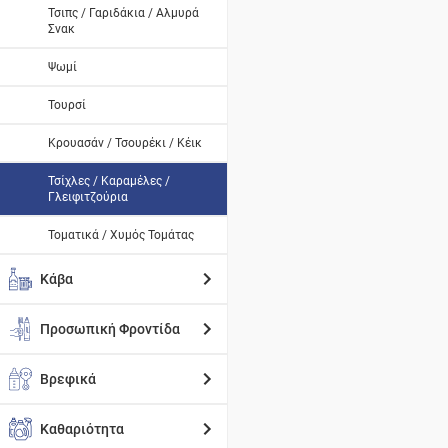
Τσιπς / Γαριδάκια / Αλμυρά
Σνακ
Ψωμί
Τουρσί
Κρουασάν / Τσουρέκι / Κέικ
Τσίχλες / Καραμέλες /
Γλειφιτζούρια
Τοματικά / Χυμός Τομάτας
Κάβα
Προσωπική Φροντίδα
Βρεφικά
Καθαριότητα