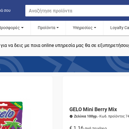
μά σου
Προσφορές
Προϊόντα
Υπηρεσίες
Loyalty C
για να δεις με ποια online υπηρεσία μας θα σε εξυπηρετήσου
GELO Mini Berry Mix
Ζελίνια 100γρ.
- Κωδ. προϊόντος 7
€ 1.16
ανά τεμάχιο