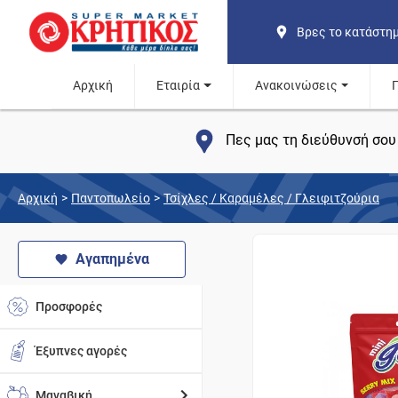
Βρες το κατάστη
Αρχική
Εταιρία
Ανακοινώσεις
Πες μας τη διεύθυνσή σου 
Αρχική
>
Παντοπωλείο
>
Τσίχλες / Καραμέλες / Γλειφιτζούρια
Αγαπημένα
Προσφορές
Έξυπνες αγορές
Μαναβική