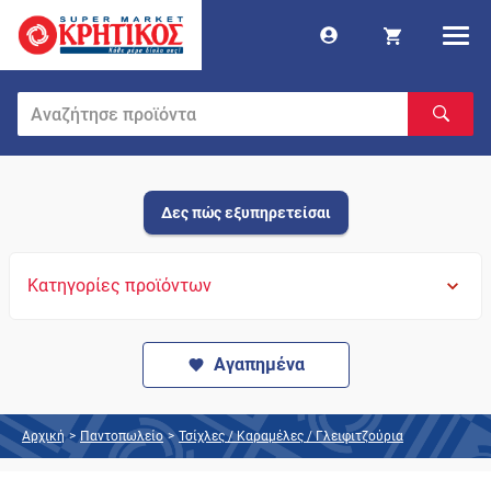
Δες πώς εξυπηρετείσαι
Κατηγορίες προϊόντων
Αγαπημένα
Αρχική
>
Παντοπωλείο
>
Τσίχλες / Καραμέλες / Γλειφιτζούρια