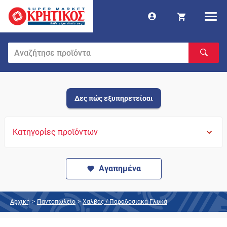
Δες πώς εξυπηρετείσαι
Κατηγορίες προϊόντων
Αγαπημένα
Αρχική
>
Παντοπωλείο
>
Χαλβάς / Παραδοσιακά Γλυκά