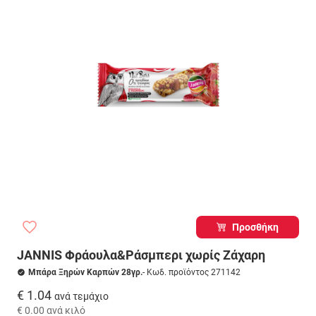
Προσθήκη
JANNIS Φράουλα&Ράσμπερι χωρίς Ζάχαρη
Μπάρα Ξηρών Καρπών 28γρ.
- Κωδ. προϊόντος 271142
€ 1.04
ανά τεμάχιο
€ 0.00
ανά κιλό