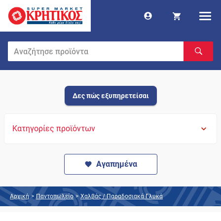
Δες πώς εξυπηρετείσαι
Κατηγορίες προϊόντων
Αγαπημένα
Αρχική
>
Παντοπωλείο
>
Χαλβάς / Παραδοσιακά Γλυκά