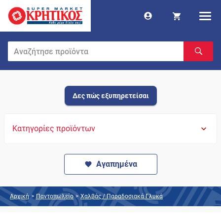
Δες πώς εξυπηρετείσαι
Κατηγορίες προϊόντων
Αγαπημένα
Αρχική
>
Παντοπωλείο
>
Χαλβάς / Παραδοσιακά Γλυκά