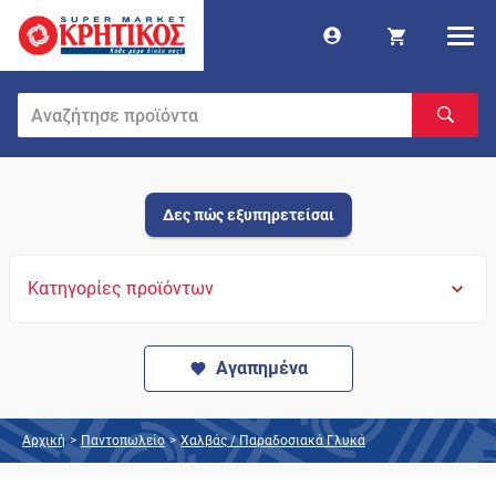
Δες πώς εξυπηρετείσαι
Κατηγορίες προϊόντων
Αγαπημένα
Αρχική
>
Παντοπωλείο
>
Χαλβάς / Παραδοσιακά Γλυκά