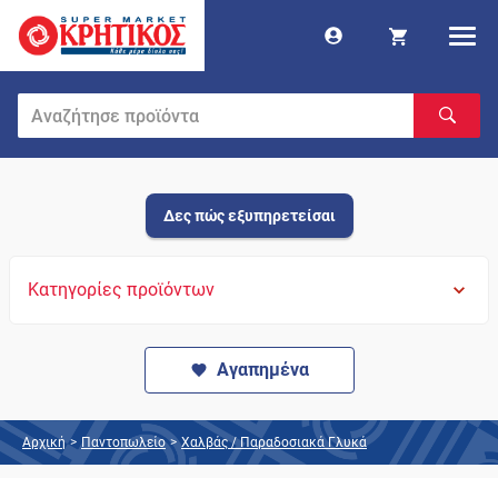
Δες πώς εξυπηρετείσαι
Κατηγορίες προϊόντων
Αγαπημένα
Αρχική
>
Παντοπωλείο
>
Χαλβάς / Παραδοσιακά Γλυκά