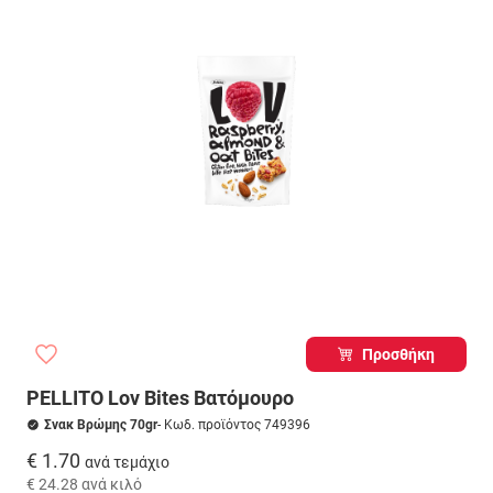
Προσθήκη
PELLITO Lov Bites Βατόμουρο
Σνακ Βρώμης 70gr
- Κωδ. προϊόντος 749396
€ 1.70
ανά τεμάχιο
€ 24.28
ανά κιλό