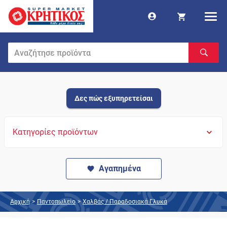
Δες πώς εξυπηρετείσαι
Κατηγορίες προϊόντων
Αγαπημένα
Αρχική
>
Παντοπωλείο
>
Χαλβάς / Παραδοσιακά Γλυκά