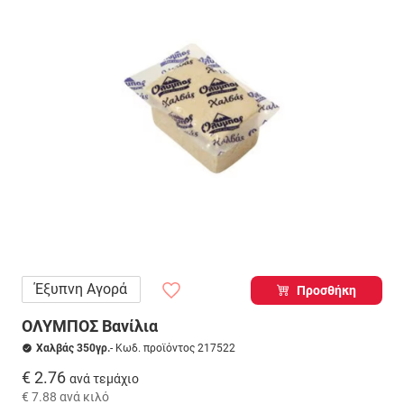
Έξυπνη Αγορά
Προσθήκη
ΟΛΥΜΠΟΣ Βανίλια
Χαλβάς 350γρ.
- Κωδ. προϊόντος 217522
€ 2.76
ανά τεμάχιο
€ 7.88
ανά κιλό