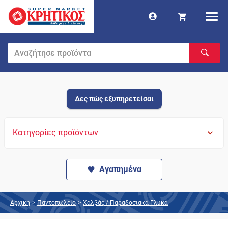
Δες πώς εξυπηρετείσαι
Κατηγορίες προϊόντων
Αγαπημένα
Αρχική
>
Παντοπωλείο
>
Χαλβάς / Παραδοσιακά Γλυκά