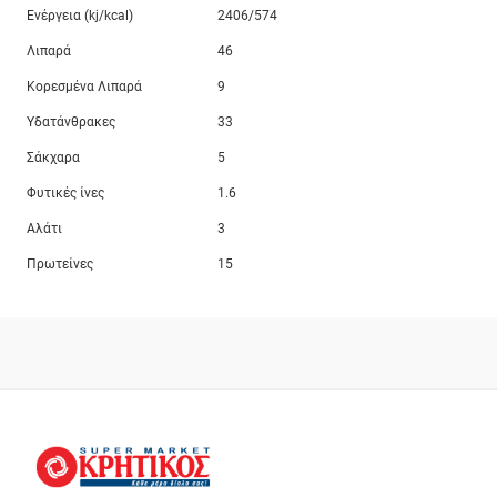
Ενέργεια (kj/kcal)
2406/574
Λιπαρά
46
Κορεσμένα Λιπαρά
9
Υδατάνθρακες
33
Σάκχαρα
5
Φυτικές ίνες
1.6
Αλάτι
3
Πρωτείνες
15