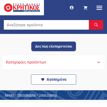
Δες πώς εξυπηρετείσαι
Κατηγορίες προϊόντων
Αγαπημένα
Αρχική
>
Παντοπωλείο
>
Ξηροί Καρποί