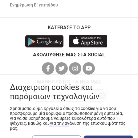
Ενημέρωση Β’ επιπέδου
ΚΑΤΕΒΑΣΕ ΤΟ APP
ΑΚΟΛΟΥΘΗΣΕ ΜΑΣ ΣΤΑ SOCIAL
ΜΑΘΕ ΠΡΩΤΟΣ ΤΑ ΝΕΑ ΜΑΣ
Διαχείριση cookies και
παρόμοιων τεχνολογιών
Χρησιμοποιούμε εργαλεία όπως τα cookies για να σου
προσφέρουμε μία κορυφαία προσωποποιημένη εμπειρία,
για να σε βοηθήσουμε να βρεις ευκολότερα αυτό που
© Copyright 2026
ANEDIK Kritikos
. All Rights Reserved
ψάχνεις, καθώς και για την ανάλυση της επισκεψιμότητάς
Made with
by
Desquared
μας.