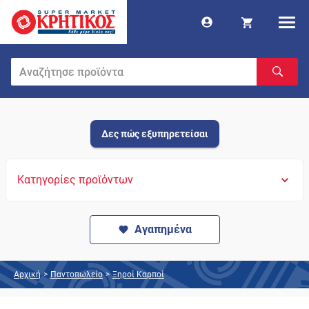
Δες πώς εξυπηρετείσαι
Κατηγορίες προϊόντων
Αγαπημένα
Αρχική
>
Παντοπωλείο
>
Ξηροί Καρποί