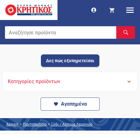
Δες πώς εξυπηρετείσαι
Κατηγορίες προϊόντων
Αγαπημένα
Αρχική
>
Παντοπωλείο
>
Ξύδι / Αρτυμα Λεμονιού