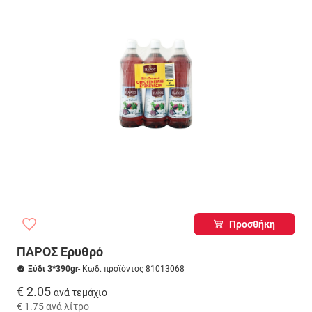
Προσθήκη
ΠΑΡΟΣ Ερυθρό
Ξύδι 3*390gr
- Κωδ. προϊόντος 81013068
€ 2.05
ανά τεμάχιο
€ 1.75
ανά λίτρο