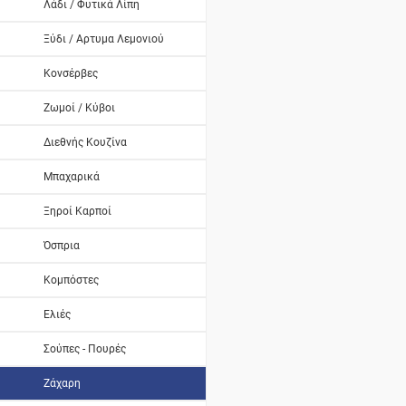
Λάδι / Φυτικά Λίπη
Ξύδι / Αρτυμα Λεμονιού
Κονσέρβες
Ζωμοί / Κύβοι
Διεθνής Κουζίνα
Μπαχαρικά
Ξηροί Καρποί
Όσπρια
Κομπόστες
Ελιές
Σούπες - Πουρές
Ζάχαρη