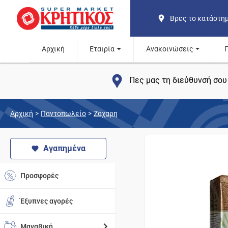
Βρες το κατάστη
Αρχική
Εταιρία
Ανακοινώσεις
Πες μας τη διεύθυνσή σου 
Αρχική
>
Παντοπωλείο
>
Ζάχαρη
Αγαπημένα
Προσφορές
Έξυπνες αγορές
Μαναβική