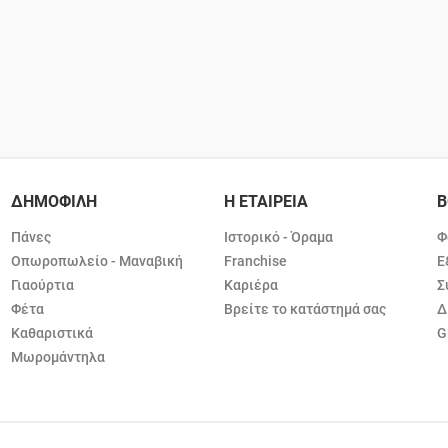
ΔΗΜΟΦΙΛΗ
Η ΕΤΑΙΡΕΙΑ
Β
Πάνες
Ιστορικό - Όραμα
Φ
Οπωροπωλείο - Μαναβική
Franchise
Ε
Γιαούρτια
Καριέρα
Σ
Φέτα
Βρείτε το κατάστημά σας
Δ
Καθαριστικά
G
Μωρομάντηλα