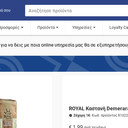
μά σου
Προσφορές
Προϊόντα
Υπηρεσίες
Loyalty C
για να δεις με ποια online υπηρεσία μας θα σε εξυπηρετήσου
ROYAL Καστανή Demerar
Ζάχαρη 1K
- Κωδ. προϊόντος 8102
€ 1.99
ανά τεμάχιο