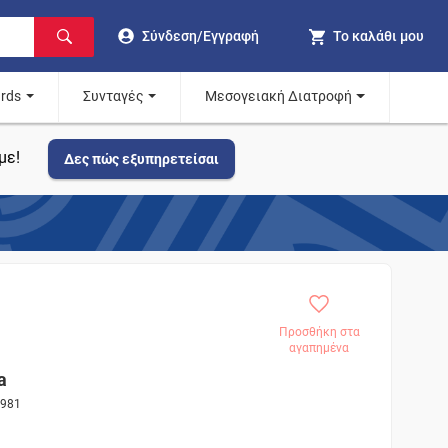
Σύνδεση/Εγγραφή
Το καλάθι μου
ards
Συνταγές
Μεσογειακή Διατροφή
με!
Δες πώς εξυπηρετείσαι
Προσθήκη στα
αγαπημένα
a
2981