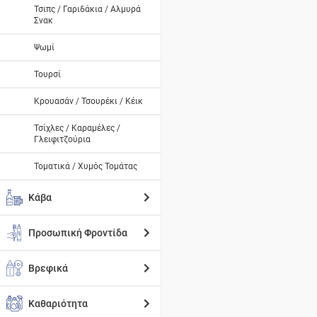
Τσιπς / Γαριδάκια / Αλμυρά
Σνακ
Ψωμί
Τουρσί
Κρουασάν / Τσουρέκι / Κέικ
Τσίχλες / Καραμέλες /
Γλειφιτζούρια
Τοματικά / Χυμός Τομάτας
Κάβα
Προσωπική Φροντίδα
Βρεφικά
Καθαριότητα