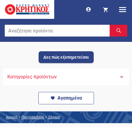
Δες πώς εξυπηρετείσαι
Κατηγορίες προϊόντων
Αγαπημένα
Αρχική
>
Παντοπωλείο
>
Ζάχαρη