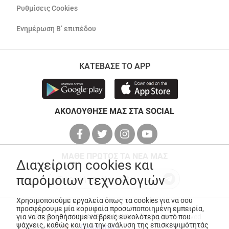
Ρυθμίσεις Cookies
Ενημέρωση Β’ επιπέδου
ΚΑΤΕΒΑΣΕ ΤΟ APP
ΑΚΟΛΟΥΘΗΣΕ ΜΑΣ ΣΤΑ SOCIAL
ΜΑΘΕ ΠΡΩΤΟΣ ΤΑ ΝΕΑ ΜΑΣ
Διαχείριση cookies και
παρόμοιων τεχνολογιών
Χρησιμοποιούμε εργαλεία όπως τα cookies για να σου
προσφέρουμε μία κορυφαία προσωποποιημένη εμπειρία,
για να σε βοηθήσουμε να βρεις ευκολότερα αυτό που
© Copyright 2026
ANEDIK Kritikos
. All Rights Reserved
ψάχνεις, καθώς και για την ανάλυση της επισκεψιμότητάς
Made with
by
Desquared